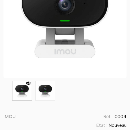
IMOU
Réf. :
0004
État :
Nouveau