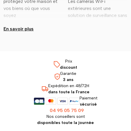
protégez votre maison et
Les caméras WiFi
surveiller votre maison ou
24h/24 et 7j/7, même dans
vos biens où que vous
extérieures sont une
votre entreprise depuis
des conditions
soyez
solution de surveillance sans
n'importe où dans le monde.
En savoir plus
Prix
discount
Garantie
3 ans
Expédition en 48/72H
dans toute la France
Paiement
sécurisé
04 95 05 75 09
Nos conseillers sont
disponibles toute la journée