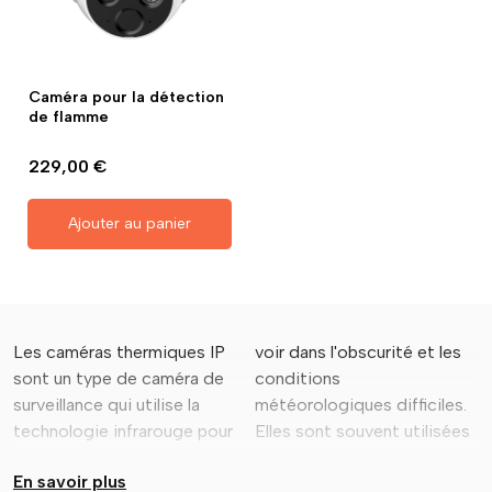
Caméra pour la détection
de flamme
229,00 €
Ajouter au panier
Les caméras thermiques IP
voir dans l'obscurité et les
dans les applications de
sensibles et des
sont un type de caméra de
conditions
surveillance de sécurité,
surveillance qui utilise la
météorologiques difficiles.
telles que la surveillance des
technologie infrarouge pour
Elles sont souvent utilisées
sites industriels, des zones
En savoir plus