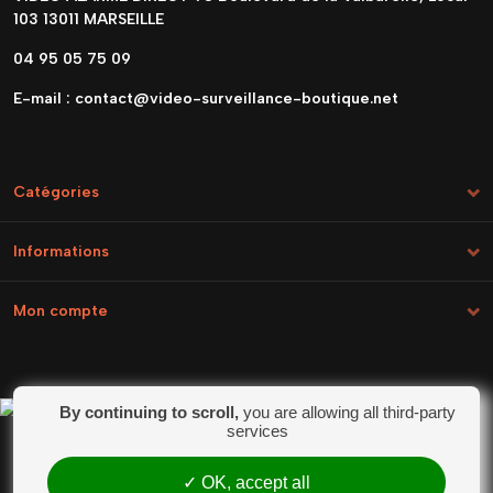
103 13011 MARSEILLE
04 95 05 75 09
E-mail :
contact@video-surveillance-boutique.net
Catégories
Informations
Mon compte
By continuing to scroll,
you are allowing all third-party
Marchand approuvé par la Société des Avis
services
Garantis,
cliquez ici pour vérifier
.
OK, accept all