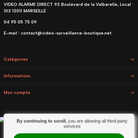
VIDEO ALARME DIRECT 93 Boulevard de la Valbarelle, Local
103 13011 MARSEILLE
04 95 05 75 09
E-mail :
contact@video-surveillance-boutique.net
Catégories
Informations
Mon compte
By continuing to scroll,
you are allowing all third-party
Marchand approuvé par la Société des Avis
services
Garantis,
cliquez ici pour vérifier
.