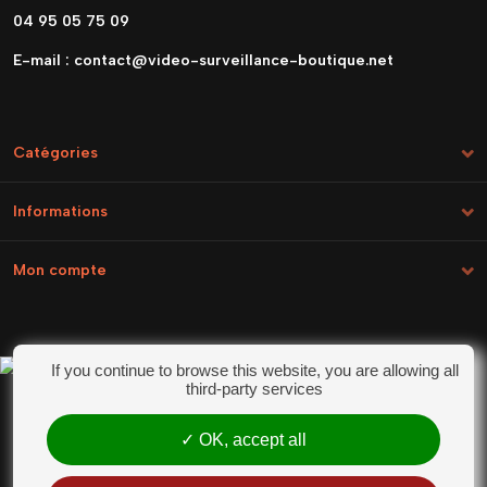
04 95 05 75 09
E-mail :
contact@video-surveillance-boutique.net
Catégories
Informations
Mon compte
If you continue to browse this website, you are allowing all
Marchand approuvé par la Société des Avis
third-party services
Garantis,
cliquez ici pour vérifier
.
OK, accept all
Conditions générales de vente