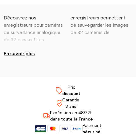
Découvrez nos
enregistreurs permettent
surveillance filaire
enregistreurs pour caméras
de sauvegarder les images
de surveillance analogique
de 32 caméras de
de 32 canaux ! Les
En savoir plus
Prix
discount
Garantie
3 ans
Expédition en 48/72H
dans toute la France
Paiement
sécurisé