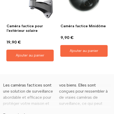
Caméra factice pour
Caméra factice Minidôme
l'extérieur solaire
9,90 €
19,90 €
Ajouter au panier
Ajouter au panier
Les caméras factices sont
vos biens. Elles sont
dissuader les intrus
une solution de surveillance
conçues pour ressembler à
abordable et efficace pour
de vraies caméras de
protéger votre maison et
surveillance, ce qui peut