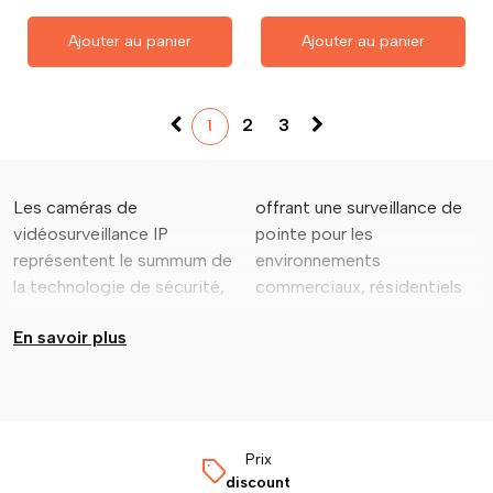
Ajouter au panier
Ajouter au panier
2
3
1
Les caméras de
offrant une surveillance de
et institutionnels. Ces
pour une protection
vidéosurveillance IP
pointe pour les
caméras IP intègrent des
représentent le summum de
environnements
caractéristiques de pointe
la technologie de sécurité,
commerciaux, résidentiels
En savoir plus
Prix
discount