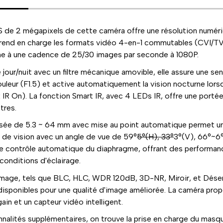
de 2 mégapixels de cette caméra offre une résolution numér
rend en charge les formats vidéo 4-en-1 commutables (CVI/T
e à une cadence de 25/30 images par seconde à 1080P.
our/nuit avec un filtre mécanique amovible, elle assure une sen
ouleur (F1.5) et active automatiquement la vision nocturne lorsq
ux IR On). La fonction Smart IR, avec 4 LEDs IR, offre une port
tres.
sée de 5.3 ~ 64 mm avec mise au point automatique permet u
 de vision avec un angle de vue de 59°
5°(H), 33°
3°(V), 66°~6
le contrôle automatique du diaphragme, offrant des performan
conditions d'éclairage.
image, tels que BLC, HLC, WDR 120dB, 3D-NR, Miroir, et Dé
disponibles pour une qualité d'image améliorée. La caméra pro
in et un capteur vidéo intelligent.
nnalités supplémentaires, on trouve la prise en charge du masq