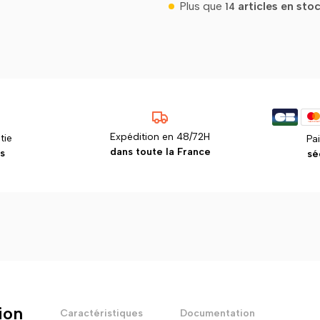
Plus que
articles en sto
14
Expédition en 48/72H
tie
Pa
dans toute la France
s
sé
ion
Caractéristiques
Documentation