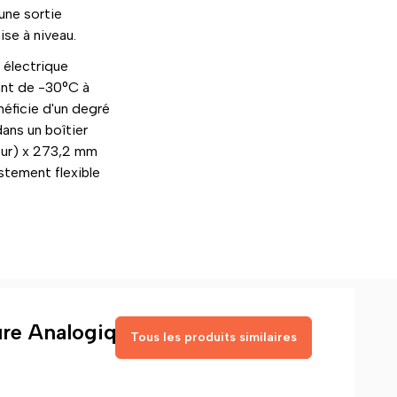
une sortie
ise à niveau.
électrique
ant de -30°C à
néficie d'un degré
ans un boîtier
eur) x 273,2 mm
ustement flexible
eure Analogique avec Zoom
Tous les produits similaires