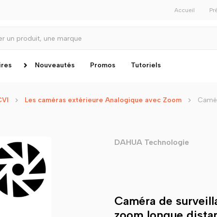
Accueil
Pr
ires
Nouveautés
Promos
Tutoriels
CVI
Les caméras extérieure Analogique avec Zoom
Camér
DAHUA Technologie
Caméra de surveil
zoom longue dista