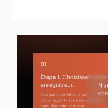
N'a
com