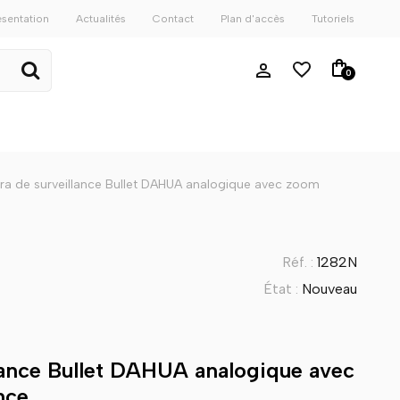
ésentation
Actualités
Contact
Plan d'accès
Tutoriels
0
a de surveillance Bullet DAHUA analogique avec zoom
Réf. :
1282N
État :
Nouveau
lance Bullet DAHUA analogique avec
nce