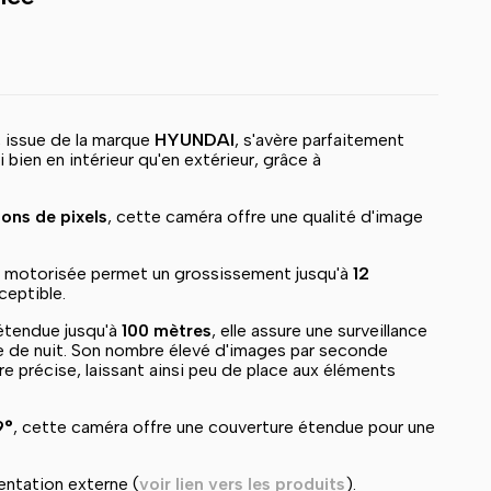
, issue de la marque
HYUNDAI
, s'avère parfaitement
 bien en intérieur qu'en extérieur, grâce à
ions de pixels
, cette caméra offre une qualité d'image
 motorisée permet un grossissement jusqu'à
12
ceptible.
étendue jusqu'à
100 mètres
, elle assure une surveillance
ue de nuit. Son nombre élevé d'images par seconde
e précise, laissant ainsi peu de place aux éléments
9°
, cette caméra offre une couverture étendue pour une
entation externe (
voir lien vers les produits
).