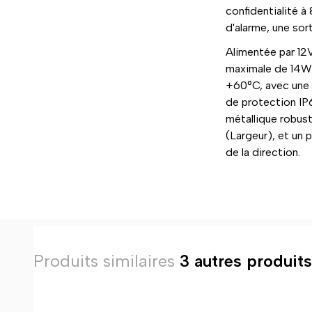
confidentialité à
d'alarme, une sor
Alimentée par 12
maximale de 14W.
+60°C, avec une h
de protection IP6
métallique robus
(Largeur), et un 
de la direction.
Produits similaires
3 autres produits