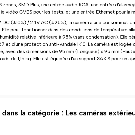
 8 zones, SMD Plus, une entrée audio RCA, une entrée d'alarme/
tie vidéo CVBS pour les tests, et une entrée Ethernet pour la m
V DC (±10%) / 24V AC (±25%), la caméra a une consommation 
 Elle peut fonctionner dans des conditions de température all
umidité relative inférieure à 95% (sans condensation). Elle bé
7 et d'une protection anti-vandale IK10. La caméra est logée d
te, avec des dimensions de 95 mm (Longueur) x 95 mm (Haut
poids de 1,15 kg. Elle est équipée d'un support 3AXIS pour un aj
 dans la catégorie : Les caméras extéri