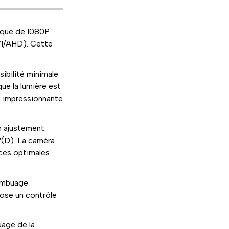
ique de 1080P
VI/AHD). Cette
sibilité minimale
ue la lumière est
ée impressionnante
n ajustement
°(D). La caméra
ces optimales
sembuage
pose un contrôle
uage de la