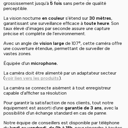
grossissement jusqu'à
5 fois
sans perte de qualité
perceptible.
La vision nocturne
en couleur
s'étend sur
30 mètres
,
garantissant une surveillance efficace à
toute heure
. Son
taux élevé d'images par seconde assure une capture
précise et complète de l'environnement.
Avec un angle de
vision large
de 107°, cette caméra offre
une couverture étendue, permettant de surveiller de
vastes zones.
Équipée d'un
microphone.
La caméra doit être alimenté par un adaptateur secteur
(
voir lien vers les produits
).
La caméra se connecte aisément à tout enregistreur
capable d'afficher sa résolution
Pour garantir la satisfaction de nos clients, tout notre
équipement est assorti d'une
garantie de 3 ans
, avec la
possibilité d'un échange standard en cas de panne.
Notre équipe de conseillers est disponible par téléphone
du
lundi au vendredi, de 9h à 18h
, pour répondre à toutes