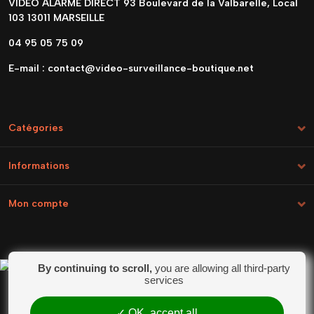
VIDEO ALARME DIRECT 93 Boulevard de la Valbarelle, Local
103 13011 MARSEILLE
04 95 05 75 09
E-mail :
contact@video-surveillance-boutique.net
Catégories
Informations
Mon compte
By continuing to scroll,
you are allowing all third-party
Marchand approuvé par la Société des Avis
services
Garantis,
cliquez ici pour vérifier
.
OK, accept all