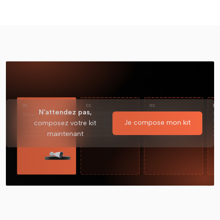
N'attendez pas,
Je compose mon kit
composez votre kit
maintenant