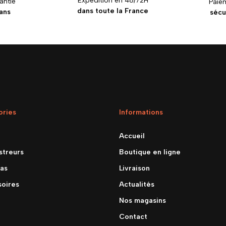
Expédition en 48/72H
antie
Paie
dans toute la France
ans
sécu
ories
Informations
Accueil
streurs
Boutique en ligne
as
Livraison
oires
Actualités
Nos magasins
Contact