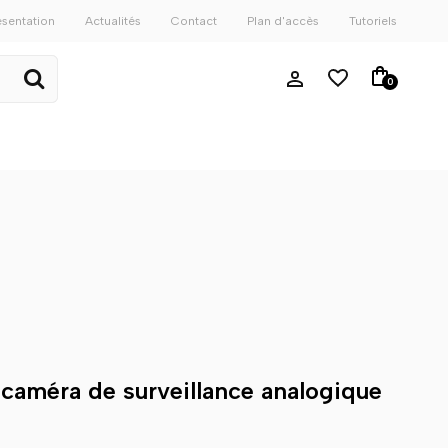
ésentation
Actualités
Contact
Plan d'accès
Tutoriels
0
 caméra de surveillance analogique