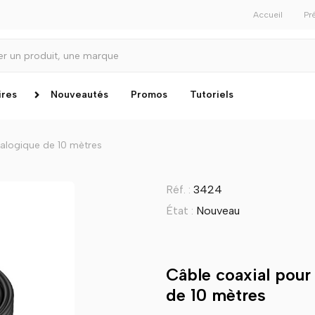
Accueil
Pr
ires
Nouveautés
Promos
Tutoriels
nalogique de 10 mètres
Réf. :
3424
État :
Nouveau
Câble coaxial pour
de 10 mètres