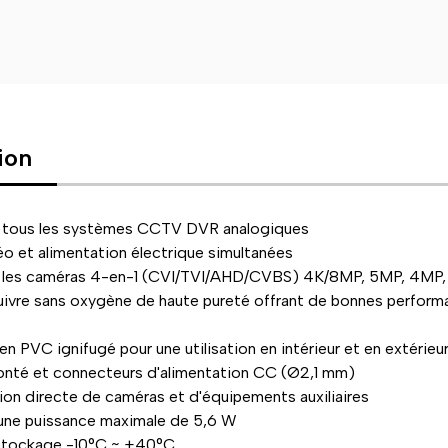
ion
 tous les systèmes CCTV DVR analogiques
éo et alimentation électrique simultanées
 les caméras 4-en-1 (CVI/TVI/AHD/CVBS) 4K/8MP, 5MP, 4MP, 
ivre sans oxygène de haute pureté offrant de bonnes perform
en PVC ignifugé pour une utilisation en intérieur et en extérieur
nté et connecteurs d'alimentation CC (Ø2,1 mm)
ion directe de caméras et d'équipements auxiliaires
une puissance maximale de 5,6 W
stockage -10°C ~ +40°C