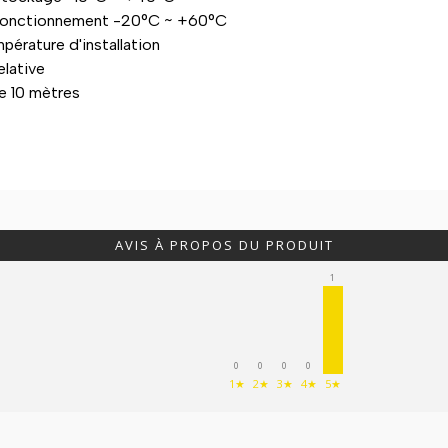
fonctionnement -20°C ~ +60°C
érature d'installation
elative
e 10 mètres
AVIS À PROPOS DU PRODUIT
1
0
0
0
0
1★
2★
3★
4★
5★