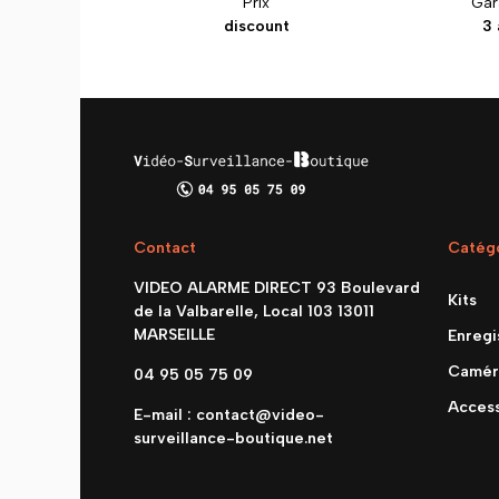
Prix
Gar
discount
3 
Contact
Catég
VIDEO ALARME DIRECT 93 Boulevard
Kits
de la Valbarelle, Local 103 13011
MARSEILLE
Enregi
Camér
04 95 05 75 09
Access
E-mail :
contact@video-
surveillance-boutique.net