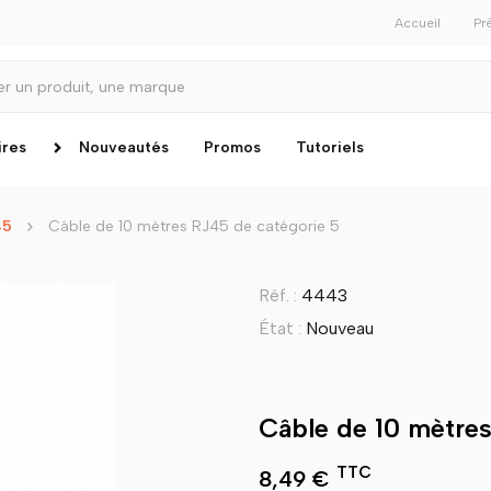
Accueil
Pr
ires
Nouveautés
Promos
Tutoriels
45
Câble de 10 mètres RJ45 de catégorie 5
Réf. :
4443
État :
Nouveau
Câble de 10 mètre
TTC
8,49 €