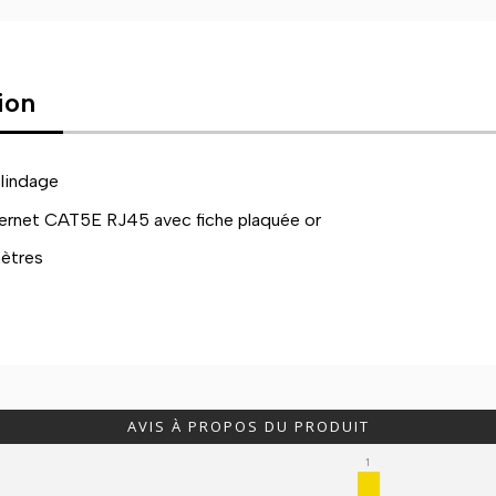
ion
lindage
ernet CAT5E RJ45 avec fiche plaquée or
mètres
AVIS À PROPOS DU PRODUIT
1