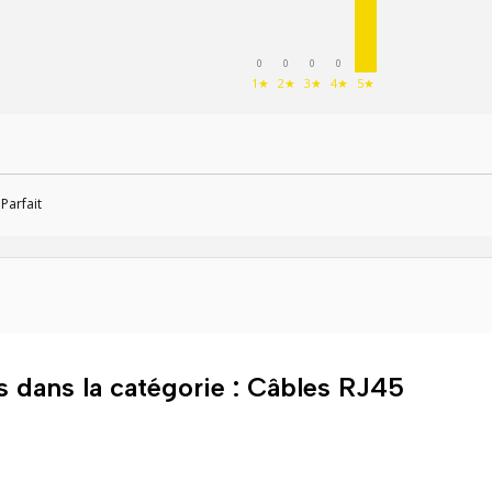
0
0
0
0
1★
2★
3★
4★
5★
 Parfait
s dans la catégorie : Câbles RJ45