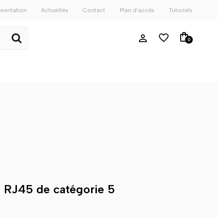
ésentation
Actualités
Contact
Plan d'accès
Tutoriels
0
s RJ45 de catégorie 5