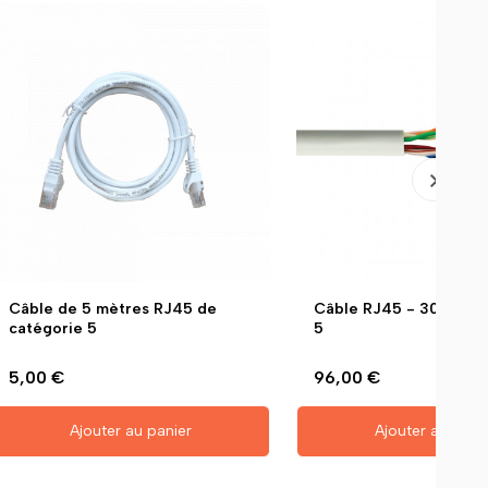
Câble de 5 mètres RJ45 de
Câble RJ45 - 305 Mètr
catégorie 5
5
5,00 €
96,00 €
Ajouter au panier
Ajouter au pani