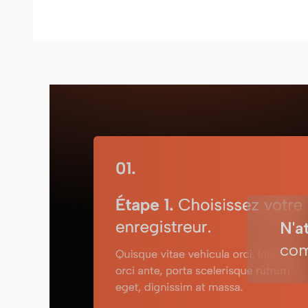
N'a
com